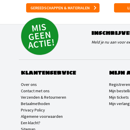
GEREEDSCHAPPEN & MATERIALEN
L
MI
S
G
E
E
A
C
TI
N
INSCHRIJVE
E!
Meld je nu aan voor e
KLANTENSERVICE
MIJN 
Over ons
Registreren
Contact met ons
Mijn bestell
Verzenden & Retourneren
Mijn tickets
Betaalmethoden
Mijn verlangl
Privacy Policy
Algemene voorwaarden
Een klacht?
Sitemap