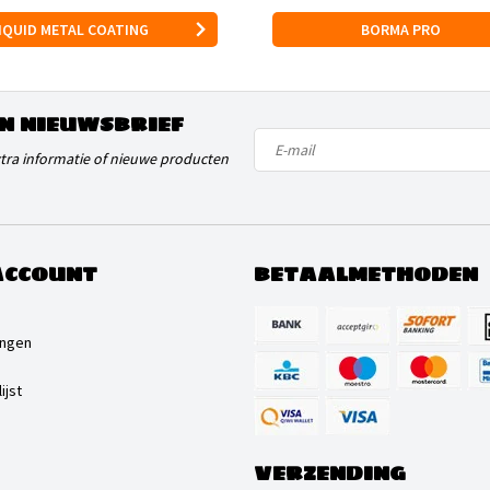
IQUID METAL COATING
BORMA PRO
N NIEUWSBRIEF
xtra informatie of nieuwe producten
ACCOUNT
BETAALMETHODEN
ingen
ijst
VERZENDING