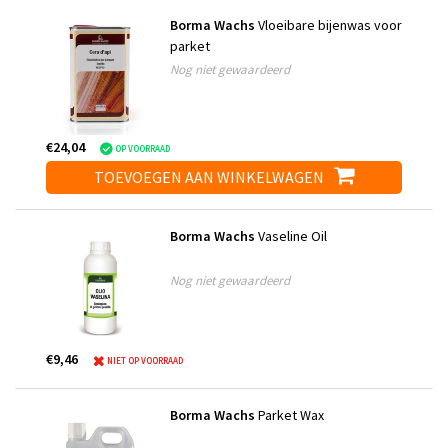
Borma Wachs
Vloeibare bijenwas voor
parket
Nog niet gewaardeerd
€24,04
OP VOORRAAD
TOEVOEGEN AAN WINKELWAGEN
Borma Wachs
Vaseline Oil
Nog niet gewaardeerd
€9,46
NIET OP VOORRAAD
Borma Wachs
Parket Wax