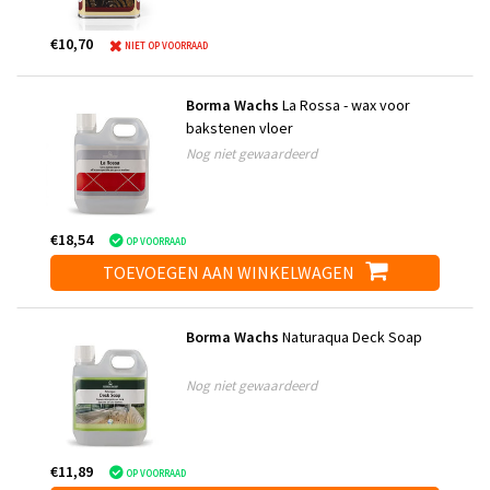
€10,70
NIET OP VOORRAAD
Borma Wachs
La Rossa - wax voor
bakstenen vloer
Nog niet gewaardeerd
€18,54
OP VOORRAAD
TOEVOEGEN AAN WINKELWAGEN
Borma Wachs
Naturaqua Deck Soap
Nog niet gewaardeerd
€11,89
OP VOORRAAD