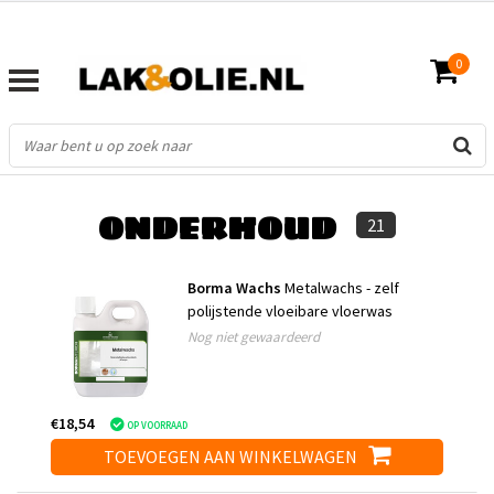
0
FILTERS
ONDERHOUD
21
Borma Wachs
Metalwachs - zelf
polijstende vloeibare vloerwas
Nog niet gewaardeerd
€18,54
OP VOORRAAD
TOEVOEGEN AAN WINKELWAGEN