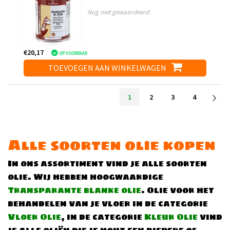
Nog niet gewaardeerd
€20,17
OP VOORRAAD
TOEVOEGEN AAN WINKELWAGEN
1
2
3
4
Alle soorten olie kopen
In ons assortiment vind je alle soorten
olie. Wij hebben hoogwaardige
Transparante blanke olie
. Olie voor het
behandelen van je vloer in de categorie
Vloer Olie
, in de categorie
Kleur Olie
vind
je alle oliën die je hout een diepere of