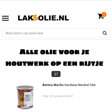
0
FILTERS
Alle olie voor je
houtwerk op een rijtje
37
Borma Wachs
Hardwax Meubel Olie
Nog niet gewaardeerd