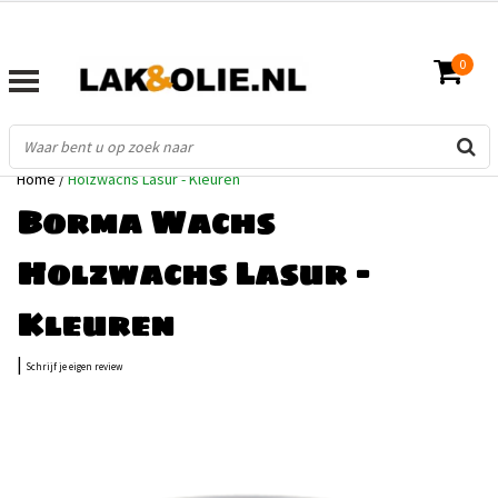
0
Home
/
Holzwachs Lasur - Kleuren
Borma Wachs
Holzwachs Lasur -
Kleuren
|
Schrijf je eigen review