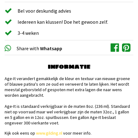
Bel voor deskundig advies
Iedereen kan klussen! Doe het gewoon zelf.
3-4 weken
Share with
Whatsapp
INFORMATIE
Age-It verandert gemakkelijk de kleur en textuur van nieuwe groene
of blauwe patina's om ze oud en verweerd te laten lijken. Het wordt
meestal geborsteld of gespoten met extra lagen die naar wens
worden aangebracht.
Age-It is standaard verkrijgbaar in de maten 8oz. (236 ml). Standaard
niet op voorraad maar wel verkrijgbaar zijn de maten 32oz., 1 gallon
en 5 gallon en in 12oz. spuitbussen. Een gallon Age-It beslaat
ongeveer 300 vierkante voet.
Kijk ook eens op
www.gilding.nl
voor meer info.