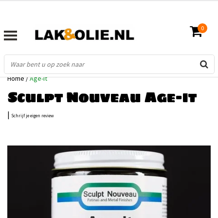
0
Home
/
Age-it
Sculpt Nouveau Age-it
|
Schrijf je eigen review