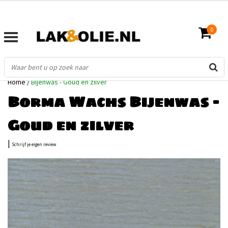
0
Home
/
Bijenwas - Goud en zilver
Borma Wachs Bijenwas -
Goud en zilver
|
Schrijf je eigen review