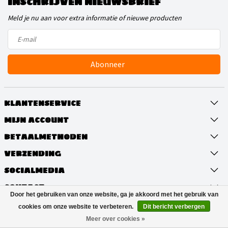
INSCHRIJVEN NIEUWSBRIEF
Meld je nu aan voor extra informatie of nieuwe producten
Abonneer
KLANTENSERVICE
MIJN ACCOUNT
BETAALMETHODEN
VERZENDING
SOCIALMEDIA
CONTACT
Door het gebruiken van onze website, ga je akkoord met het gebruik van
cookies om onze website te verbeteren.
Dit bericht verbergen
© Copyright 2026 LakenOlie.nl
Meer over cookies »