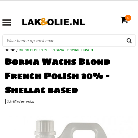
0
Home
/
Blond French Polish 30% - Shellac based
Borma Wachs Blond
French Polish 30% -
Shellac based
|
Schrijf je eigen review