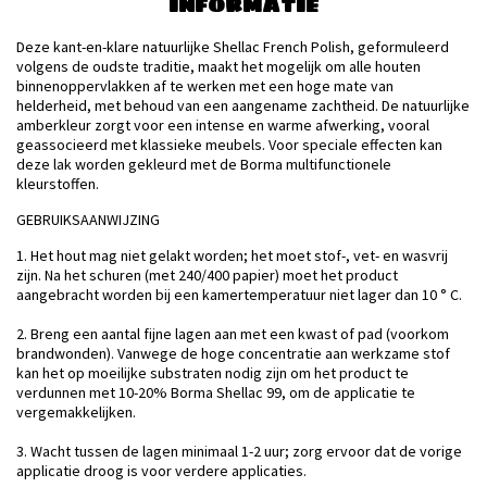
INFORMATIE
Deze kant-en-klare natuurlijke Shellac French Polish, geformuleerd
volgens de oudste traditie, maakt het mogelijk om alle houten
binnenoppervlakken af ​​te werken met een hoge mate van
helderheid, met behoud van een aangename zachtheid. De natuurlijke
amberkleur zorgt voor een intense en warme afwerking, vooral
geassocieerd met klassieke meubels. Voor speciale effecten kan
deze lak worden gekleurd met de Borma multifunctionele
kleurstoffen.
GEBRUIKSAANWIJZING
1. Het hout mag niet gelakt worden; het moet stof-, vet- en wasvrij
zijn. Na het schuren (met 240/400 papier) moet het product
aangebracht worden bij een kamertemperatuur niet lager dan 10 ° C.
2. Breng een aantal fijne lagen aan met een kwast of pad (voorkom
brandwonden). Vanwege de hoge concentratie aan werkzame stof
kan het op moeilijke substraten nodig zijn om het product te
verdunnen met 10-20% Borma Shellac 99, om de applicatie te
vergemakkelijken.
3. Wacht tussen de lagen minimaal 1-2 uur; zorg ervoor dat de vorige
applicatie droog is voor verdere applicaties.