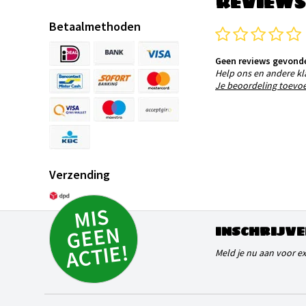
REVIEWS
Betaalmethoden
Geen reviews gevond
Help ons en andere kl
Je beoordeling toevo
Verzending
MI
S
G
E
E
A
C
TI
N
INSCHRIJVE
E!
Meld je nu aan voor e