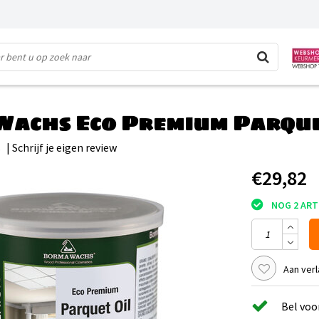
achs Eco Premium Parque
s
|
Schrijf je eigen review
€29,82
NOG 2 ART
Aan verl
Bel voo