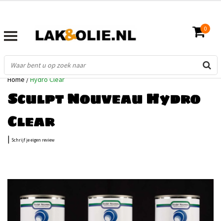
0
Home
/
Hydro Clear
Sculpt Nouveau Hydro
Clear
|
Schrijf je eigen review