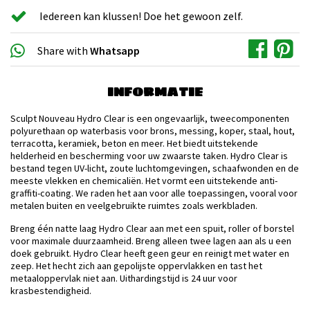
Iedereen kan klussen! Doe het gewoon zelf.
Share with
Whatsapp
INFORMATIE
Sculpt Nouveau Hydro Clear is een ongevaarlijk, tweecomponenten
polyurethaan op waterbasis voor brons, messing, koper, staal, hout,
terracotta, keramiek, beton en meer. Het biedt uitstekende
helderheid en bescherming voor uw zwaarste taken. Hydro Clear is
bestand tegen UV-licht, zoute luchtomgevingen, schaafwonden en de
meeste vlekken en chemicaliën. Het vormt een uitstekende anti-
graffiti-coating. We raden het aan voor alle toepassingen, vooral voor
metalen buiten en veelgebruikte ruimtes zoals werkbladen.
Breng één natte laag Hydro Clear aan met een spuit, roller of borstel
voor maximale duurzaamheid. Breng alleen twee lagen aan als u een
doek gebruikt. Hydro Clear heeft geen geur en reinigt met water en
zeep. Het hecht zich aan gepolijste oppervlakken en tast het
metaaloppervlak niet aan. Uithardingstijd is 24 uur voor
krasbestendigheid.