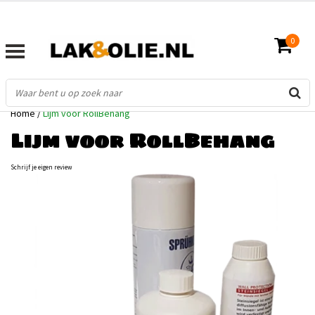
0
Home
/
Lijm voor RollBehang
Lijm voor RollBehang
Schrijf je eigen review