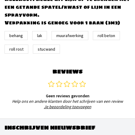
een getande spatel/kwast of lijm in een
sprayvorm.
Verpakking is genoeg voor 1 baan (3m2)
behang
lak
muurafwerking
roll beton
roll rost
stucwand
REVIEWS
Geen reviews gevonden
Help ons en andere klanten door het schrijven van een review
Je beoordeling toevoegen
INSCHRIJVEN NIEUWSBRIEF