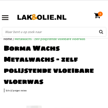
0
Home
/
Metalwachs - zelf polijstende vloeibare vloerwas
Borma Wachs
Metalwachs - zelf
polijstende vloeibare
vloerwas
|
Schrijf je eigen review