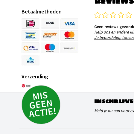
REVIEWS
Betaalmethoden
Geen reviews gevond
Help ons en andere kl
Je beoordeling toevo
Verzending
MI
S
G
E
E
A
C
TI
N
INSCHRIJVE
E!
Meld je nu aan voor e