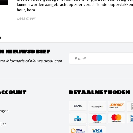
kunnen worden aangebracht op zeer verschillende oppervlakken 
hout, kera
Lees meer
n
N NIEUWSBRIEF
xtra informatie of nieuwe producten
ACCOUNT
BETAALMETHODEN
ingen
ijst