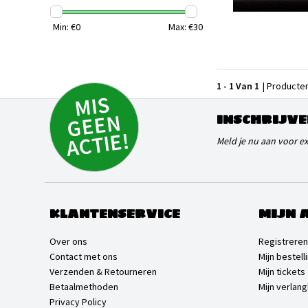
Min: €
0
Max: €
30
1 - 1 Van 1
| Producte
MI
S
G
E
E
A
C
TI
N
INSCHRIJVE
E!
Meld je nu aan voor e
KLANTENSERVICE
MIJN 
Over ons
Registreren
Contact met ons
Mijn bestell
Verzenden & Retourneren
Mijn tickets
Betaalmethoden
Mijn verlangl
Privacy Policy