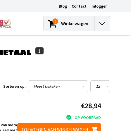
Blog
Contact
Inloggen
0
Winkelwagen
metaal
1
Sorteren op:
€28,94
OP VOORRAAD
en van metaalpoeders
TOEVOEGEN AAN WINKELWAGEN
laag metaal aan.. Ze