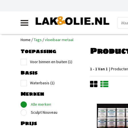
Home
/
Tags
/
vloeibaar metaal
Product
Toepassing
Voor binnen en buiten
(1)
1 - 1 Van 1
| Producte
Basis
Waterbasis
(1)
Merken
Alle merken
Sculpt Nouveau
Prijs