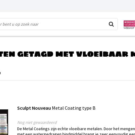
en getagd met vloeibaar 
n
Sculpt Nouveau
Metal Coating type B
Nog niet gewaardeerd
De Metal Coatings zijn echte vloeibare metalen. Door het meng
met een watergedragen bindmiddel breng je zeer eenvoudig een 