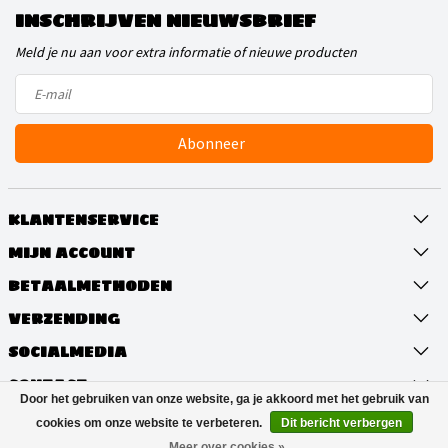
INSCHRIJVEN NIEUWSBRIEF
Meld je nu aan voor extra informatie of nieuwe producten
Abonneer
KLANTENSERVICE
MIJN ACCOUNT
BETAALMETHODEN
VERZENDING
SOCIALMEDIA
CONTACT
Door het gebruiken van onze website, ga je akkoord met het gebruik van
cookies om onze website te verbeteren.
Dit bericht verbergen
© Copyright 2026 LakenOlie.nl
Meer over cookies »