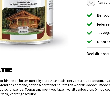
Aan verl
Bel voo
Iederee
1-2 dag
Klanten
Deel dit prod
TIE
 binnen en buiten met alkyd-urethaanbasis. Het versterkt de structuur van 
totend en ademend, het beschermt het hout tegen weersinvloeden, mede da
logische agentia. Toepassing met twee lagen wordt aanbevolen. Om de coa
rvlak, vooraf geschuurd.