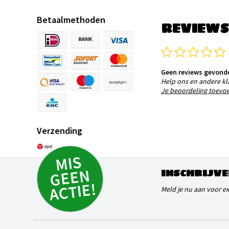
Betaalmethoden
REVIEWS
Geen reviews gevond
Help ons en andere kl
Je beoordeling toevo
Verzending
MI
S
G
E
E
A
C
TI
N
INSCHRIJVE
E!
Meld je nu aan voor e