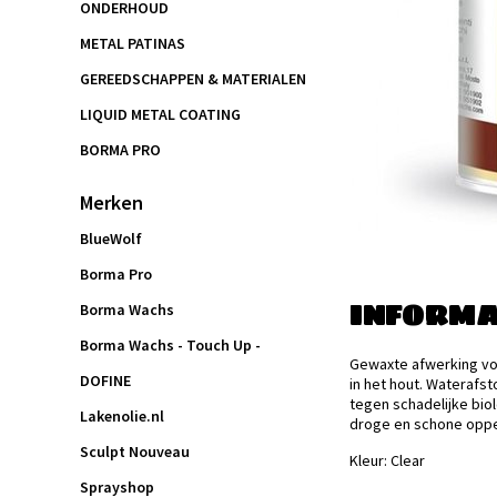
ONDERHOUD
METAL PATINAS
GEREEDSCHAPPEN & MATERIALEN
LIQUID METAL COATING
BORMA PRO
Merken
BlueWolf
Borma Pro
INFORMA
Borma Wachs
Borma Wachs - Touch Up -
Gewaxte afwerking voor
DOFINE
in het hout. Waterafs
tegen schadelijke bio
Lakenolie.nl
droge en schone oppe
Sculpt Nouveau
Kleur: Clear
Sprayshop