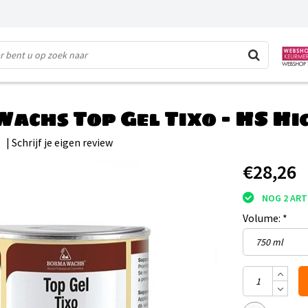
achs Top Gel Tixo - HS H
s
|
Schrijf je eigen review
€28,26
NOG 2 ART
Volume:
*