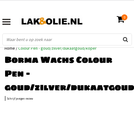
0
Home
/
Colour Pen - goud/zilver/dukaatgoud/koper
Borma Wachs Colour
Pen -
goud/zilver/dukaatgoud
|
Schrijf je eigen review