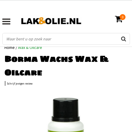
0
Home
/
Wax & Oilcare
Borma Wachs Wax &
Oilcare
|
Schrijf je eigen review