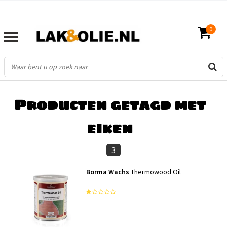
0
FILTERS
Producten getagd met
eiken
3
Borma Wachs
Thermowood Oil