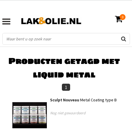
0
FILTERS
Producten getagd met
liquid metal
1
Sculpt Nouveau
Metal Coating type B
Nog niet gewaardeerd