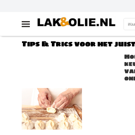
Tips & Trics voor het jui
Ho
ke
va
on