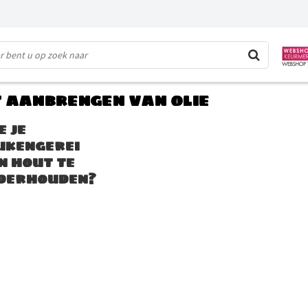
st aanbrengen van olie
e je
ukengerei
n hout te
derhouden?