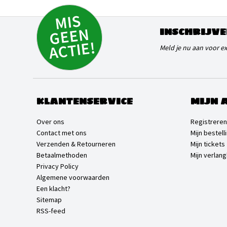
MI
S
G
E
E
A
C
TI
N
INSCHRIJVE
E!
Meld je nu aan voor e
KLANTENSERVICE
MIJN 
Over ons
Registreren
Contact met ons
Mijn bestell
Verzenden & Retourneren
Mijn tickets
Betaalmethoden
Mijn verlangl
Privacy Policy
Algemene voorwaarden
Een klacht?
Sitemap
RSS-feed