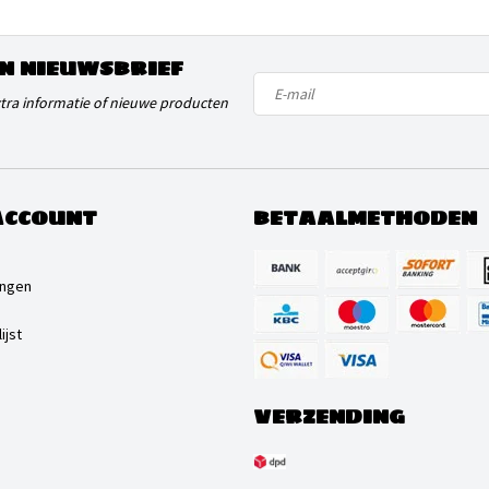
N NIEUWSBRIEF
xtra informatie of nieuwe producten
ACCOUNT
BETAALMETHODEN
ingen
ijst
VERZENDING