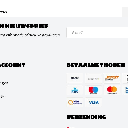
cten
N NIEUWSBRIEF
xtra informatie of nieuwe producten
ACCOUNT
BETAALMETHODEN
ingen
ijst
VERZENDING