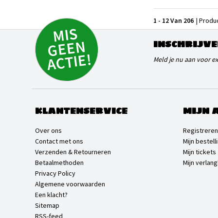
1 - 12 Van 206
| Produ
MI
S
G
E
E
A
C
TI
N
INSCHRIJVE
E!
Meld je nu aan voor e
KLANTENSERVICE
MIJN 
Over ons
Registreren
Contact met ons
Mijn bestell
Verzenden & Retourneren
Mijn tickets
Betaalmethoden
Mijn verlangl
Privacy Policy
Algemene voorwaarden
Een klacht?
Sitemap
RSS-feed