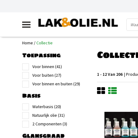
Home
/
Collectie
Collect
Toepassing
Voor binnen
(41)
1 - 12 Van 206
| Produ
Voor buiten
(27)
Voor binnen en buiten
(29)
Basis
Waterbasis
(20)
Natuurlijk olie
(31)
2 Componenten
(3)
Glansgraad