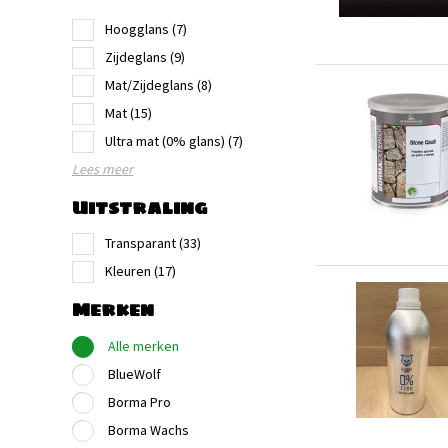
Hoogglans
(7)
Zijdeglans
(9)
Mat/Zijdeglans
(8)
Mat
(15)
Ultra mat (0% glans)
(7)
Lees meer
Uitstraling
Transparant
(33)
Kleuren
(17)
Merken
Alle merken
BlueWolf
Borma Pro
Borma Wachs