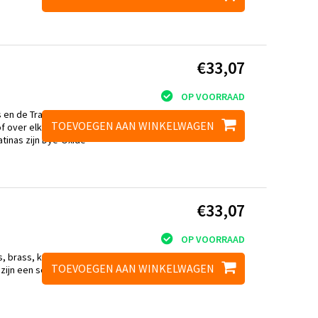
€33,07
OP VOORRAAD
 en de Traditional
TOEVOEGEN AAN WINKELWAGEN
of over elkaar heen
atinas zijn Dye-Oxide
€33,07
OP VOORRAAD
s, brass, koper en
TOEVOEGEN AAN WINKELWAGEN
zijn een serie