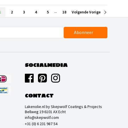
...
1
2
3
4
5
18
Volgende Vorige
Abonneer
SOCIALMEDIA
CONTACT
Lakenolie.nl by Skepwolf Coatings & Projects
Bellweg 19 6101 AX Echt
info@skepwolf.com
+31 (0) 6 231 987 54