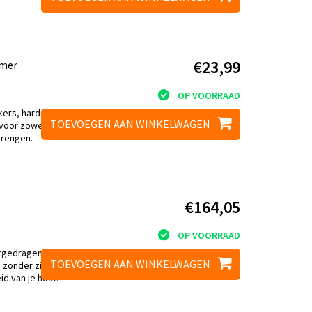
€23,99
rmer
OP VOORRAAD
kers, hardsteen of
TOEVOEGEN AAN WINKELWAGEN
 voor zowel binnen
brengen.
€164,05
OP VOORRAAD
rgedragen lak,
TOEVOEGEN AAN WINKELWAGEN
ng zonder zichtbaar
id van je hout.