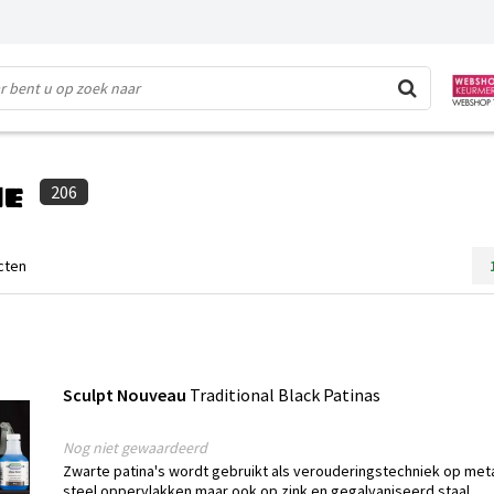
ie
206
cten
Sculpt Nouveau
Traditional Black Patinas
Nog niet gewaardeerd
Zwarte patina's wordt gebruikt als verouderingstechniek op meta
steel oppervlakken maar ook op zink en gegalvaniseerd staal.