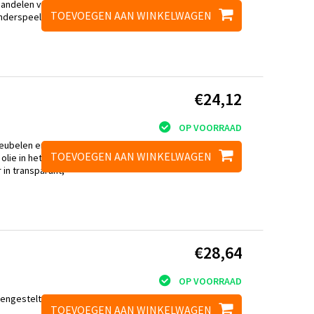
handelen van hout in
TOEVOEGEN AAN WINKELWAGEN
kinderspeelgoed en
€24,12
OP VOORRAAD
meubelen en houten
TOEVOEGEN AAN WINKELWAGEN
lie in het hout
r in transparant,
€28,64
OP VOORRAAD
mengestelt voor de
TOEVOEGEN AAN WINKELWAGEN