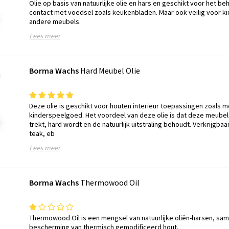
Olie op basis van natuurlijke olie en hars en geschikt voor het be
contact met voedsel zoals keukenbladen. Maar ook veilig voor 
andere meubels.
Lees meer
Borma Wachs
Hard Meubel Olie
Deze olie is geschikt voor houten interieur toepassingen zoals 
kinderspeelgoed. Het voordeel van deze olie is dat deze meubel o
trekt, hard wordt en de natuurlijk uitstraling behoudt. Verkrijgbaa
teak, eb
Lees meer
Borma Wachs
Thermowood Oil
Thermowood Oil is een mengsel van natuurlijke oliën-harsen, sa
bescherming van thermisch gemodificeerd hout.