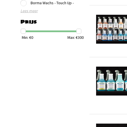
Borma Wachs - Touch Up -
Lees meer
Prijs
Min: €
0
Max: €
300