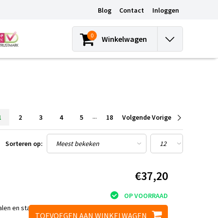
Blog
Contact
Inloggen
0
Winkelwagen
...
1
2
3
4
5
18
Volgende Vorige
Sorteren op:
€37,20
OP VOORRAAD
len en stainless
TOEVOEGEN AAN WINKELWAGEN