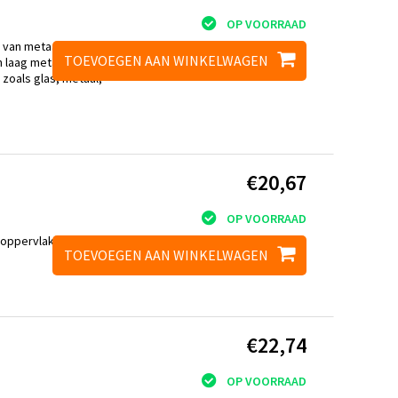
OP VOORRAAD
en van metaalpoeders
TOEVOEGEN AAN WINKELWAGEN
laag metaal aan.. Ze
zoals glas, metaal,
€20,67
OP VOORRAAD
oppervlakken. Ze
TOEVOEGEN AAN WINKELWAGEN
€22,74
OP VOORRAAD