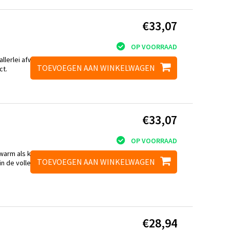
€33,07
OP VOORRAAD
allerlei afwerkingen
TOEVOEGEN AAN WINKELWAGEN
ct.
€33,07
OP VOORRAAD
 warm als koud kan
TOEVOEGEN AAN WINKELWAGEN
n de volle zon en is
€28,94